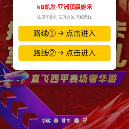
k8凯发·亚洲顶级娱乐
注册享豪礼·亿万奖池·高额无忧